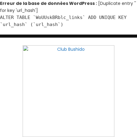
Erreur de la base de données WordPress :
[Duplicate entry ''
for key 'url_hash']
ALTER TABLE `WoUUskBRblc_links` ADD UNIQUE KEY
`url_hash` (`url_hash`)