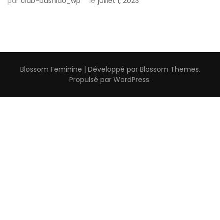
par
club-bushido_wp
le
juillet 1, 2023
Blossom Feminine | Développé par
Blossom Themes
.
Propulsé par
WordPress
.