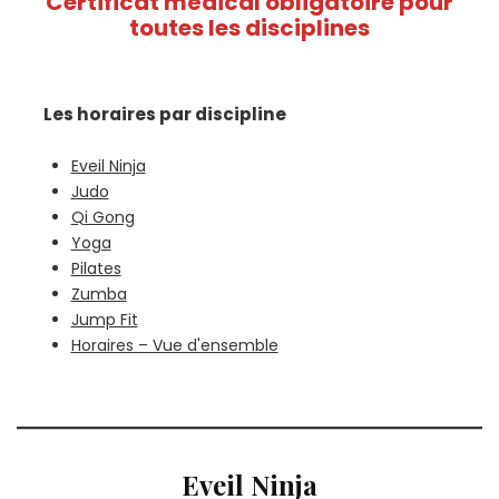
Certificat médical obligatoire pour
toutes les disciplines
Les horaires par discipline
Eveil Ninja
Judo
Qi Gong
Yoga
Pilates
Zumba
Jump Fit
Horaires – Vue d'ensemble
Eveil Ninja