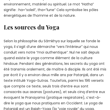
environnement, matériel ou spirituel. Le mot “Hatha”
signifie : ha=”soleil”, tha=”lune” Cela symbolise les pôles
énergétiques de l’homme et de la nature.
Les sources du Yoga
Selon la philosophie du Sâmkhya sur laquelle se fonde le
yoga, il s’agit d’une démarche “vers l’intérieur” qui nous
conduit vers notre “moi authentique”. Nul ne sait depuis
quand existe le yoga comme élément de la culture
hindoue. Pendant des générations, les secrets du yoga ont
été transmis oralement, de maître à disciple. Ils ont été mis
par écrit il y a environ deux mille ans par Patanjali, dans un
texte intitulé Yoga-Sutras. Toutefois, parmi les 196 versets
que compte ce texte, seuls trois d’entre eux sont
consacrés aux asanas (postures), et seuls cinq d’entre eux
évoquent le Pranayama (pratique respiratoire), c’est-à-
dire le yoga que nous pratiquons en Occident. Le yoga de
Patanjali est un Rajah-Yoga (la “voie royale” du yoga,