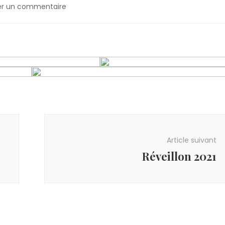
sur
ser un commentaire
Fête
du
Stubbehansel
le
15
août
Article suivant
Réveillon 2021