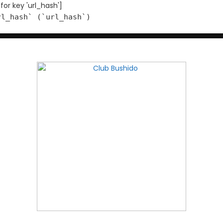
 for key 'url_hash']
rl_hash` (`url_hash`)