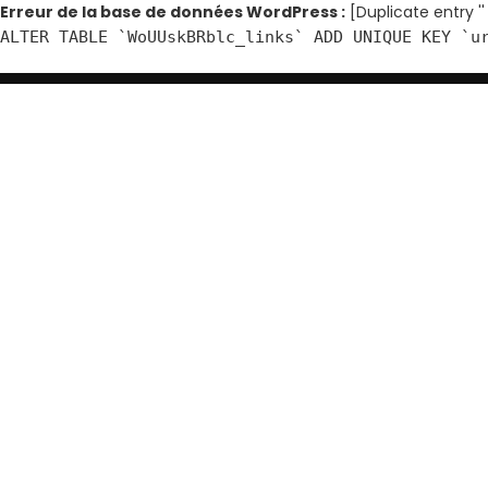
Erreur de la base de données WordPress :
[Duplicate entry ''
ALTER TABLE `WoUUskBRblc_links` ADD UNIQUE KEY `u