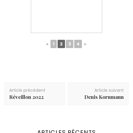
◄
1
2
3
4
►
Navigation
Article précédent
Article suivant
d'article
Réveillon 2022
Denis Kornmann
ARTICLES RÉCENTS