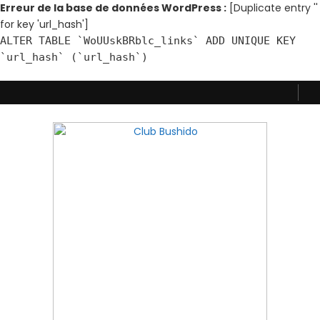
Erreur de la base de données WordPress :
[Duplicate entry ''
for key 'url_hash']
ALTER TABLE `WoUUskBRblc_links` ADD UNIQUE KEY
`url_hash` (`url_hash`)